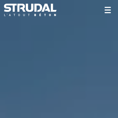
Tog
navi