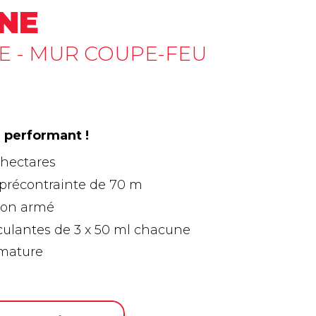
NE
 - MUR COUPE-FEU
l performant !
 hectares
 précontrainte de 70 m
ton armé
culantes de 3 x 50 ml chacune
armature