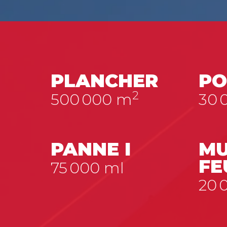
PLANCHER
PO
2
500 000
m
30 
PANNE I
MU
FE
75 000
ml
20 