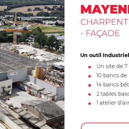
MAYEN
CHARPENTE
- FAÇADE
Un outil industrie
Un site de 7
10 bancs de
14 bancs bé
2 tables bas
1 atelier d’