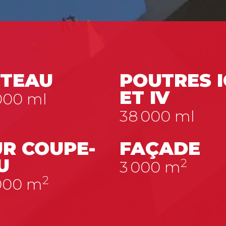
TEAU
POUTRES I
ET IV
000
ml
38 000
ml
R COUPE-
FAÇADE
U
2
3 000
m
2
000
m