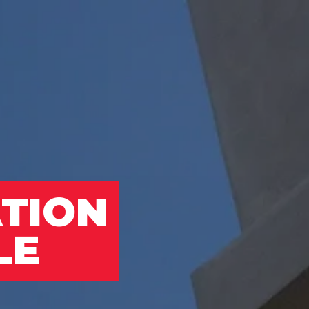
TION
LE