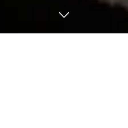
BUREAU D’ÉTUDES
(BET/BIM)
EMBLÉMATIQUE
Découvrez nos dernières avancées
en matière
de pannes en béton
précontraint
et de design structurel.