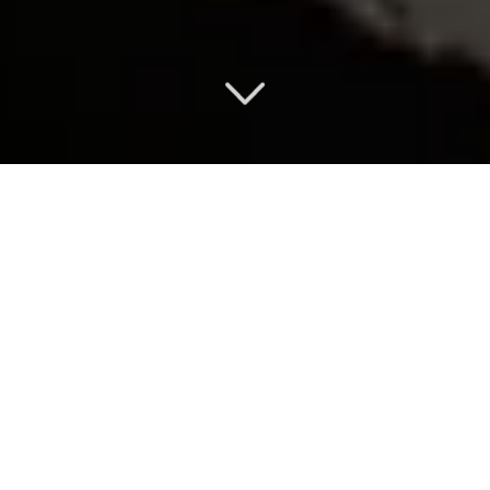
BUREAU D’ÉTUDES
(BET/BIM)
EMBLÉMATIQUE
Découvrez nos dernières avancées
en matière
de plancher plein en
béton précontraint
et de design