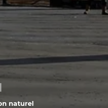
I
on naturel