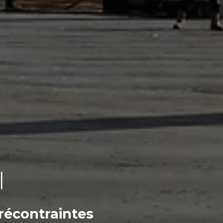
I
récontraintes