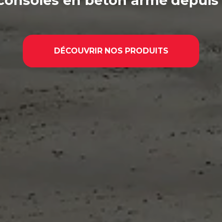
consoles en béton armé
depuis
DÉCOUVRIR NOS PRODUITS