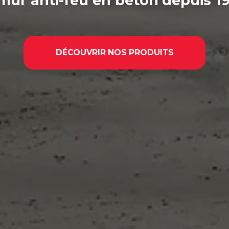
mur anti-feu en béton
depuis 1
DÉCOUVRIR NOS PRODUITS