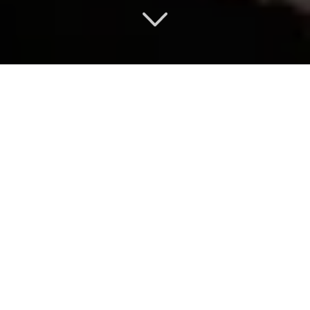
FOURNISSEUR
EMBLÉMATIQUE
Découvrez nos dernières avancées
en matière
de dalles alvéolées
précontraintes
et de design
structurel.