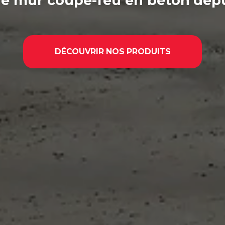
e mur coupe-feu en béton
depu
DÉCOUVRIR NOS PRODUITS