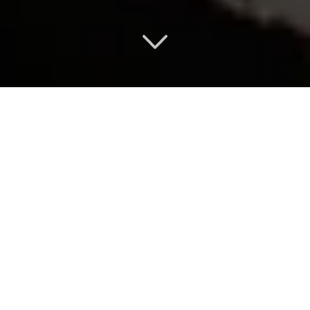
FOURNISSEUR
EMBLÉMATIQUE
Découvrez nos dernières avancées
en matière
de plancher de dalles
alvéolées en béton précontraint
et de
design structurel.