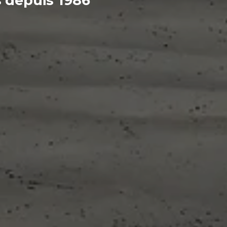
s
depuis 1986