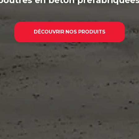
poutres en béton préfabriquée
DÉCOUVRIR NOS PRODUITS