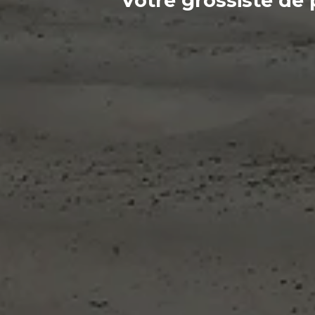
Votre
grossiste
de 